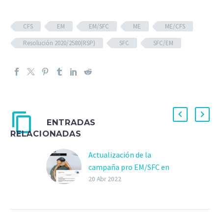
CFS
EM
EM/SFC
ME
ME/CFS
Resolución 2020/2580(RSP)
SFC
SFC/EM
ENTRADAS
RELACIONADAS
Actualización de la
campaña pro EM/SFC en
las Comunidades
20 Abr 2022
Autónomas: abril 2022