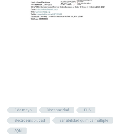
3 de mayo
Discapacidad
EHS
electrosensibilidad
sensibilidad quimica múltiple
SQM