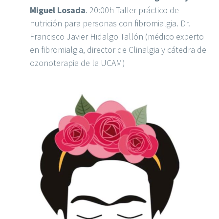
Miguel Losada
. 20:00h Taller práctico de
nutrición para personas con fibromialgia. Dr.
Francisco Javier Hidalgo Tallón (médico experto
en fibromialgia, director de Clinalgia y cátedra de
ozonoterapia de la UCAM)