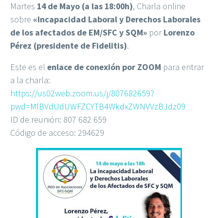
Martes
14 de Mayo (a las 18:00h)
, Charla online
sobre
«Incapacidad Laboral y Derechos Laborales
de los afectados de EM/SFC y SQM»
por
Lorenzo
Pérez (presidente de Fidelitis)
.
Este es el
enlace de conexión por ZOOM
para entrar
a la charla:
https://us02web.zoom.us/j/807682659?
pwd=MlBVdUdUWFZCYTB4WkdxZWNVVzBJdz09
ID de reunión: 807 682 659
Código de acceso: 294629