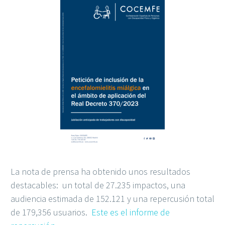
La nota de prensa ha obtenido unos resultados
destacables
:
un total de 27.235 impactos, una
audiencia estimada de 152.121 y una repercusión total
de
179,356
usuarios
.
Este es el informe de