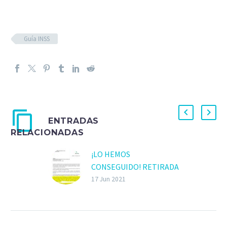
Guía INSS
ENTRADAS
RELACIONADAS
¡LO HEMOS
CONSEGUIDO! RETIRADA
DE LA GUÍA INSS
17 Jun 2021