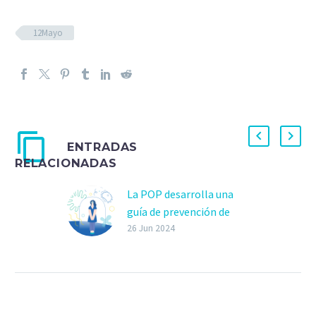
12Mayo
ENTRADAS
RELACIONADAS
La POP desarrolla una
guía de prevención de
infecciones y resistencias
26 Jun 2024
antimicrobianas para
personas con
enfermedades crónicas y
sus familiares