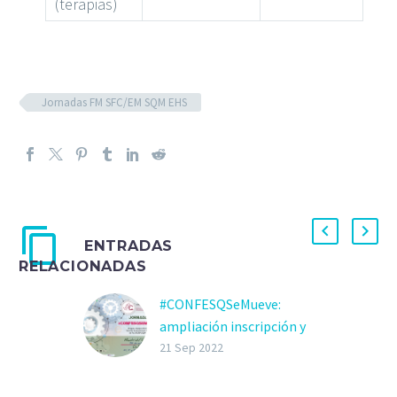
(terapias)
Jornadas FM SFC/EM SQM EHS
ENTRADAS
RELACIONADAS
#CONFESQSeMueve:
ampliación inscripción y
programa definitivo
21 Sep 2022