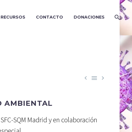
RECURSOS
CONTACTO
DONACIONES



D AMBIENTAL
e SFC-SQM Madrid y en colaboración
special