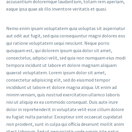
accusantium doloremque laudantium, totam rem aperiam,
eaque ipsa quae ab illo inventore veritatis et quasi.
Nemo enim ipsam voluptatem quia voluptas sit aspernatur
aut odit aut fugit, sed quia consequuntur magni dolores eos
qui ratione voluptatem sequi nesciunt. Neque porro
quisquam est, qui dolorem ipsum quia dolor sit amet,
consectetur, adipisci velit, sed quia non numquam eius modi
tempora incidunt ut labore et dolore magnam aliquam
quaerat voluptatem. Lorem ipsum dolor sit amet,
consectetur adipisicing elit, sed do eiusmod tempor
incididunt ut labore et dolore magna aliqua. Ut enim ad
minim veniam, quis nostrud exercitation ullamco laboris
nisi ut aliquip ex ea commodo consequat. Duis aute irure
dolor in reprehenderit in voluptate velit esse cillum dolore
eu fugiat nulla pariatur. Excepteur sint occaecat cupidatat
non proident, sunt in culpa qui officia deserunt mollit anim
id est laborum. Sed ut perspiciatis unde omnis iste natus