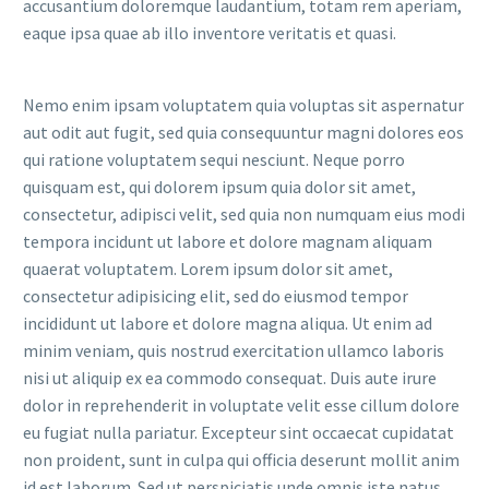
accusantium doloremque laudantium, totam rem aperiam,
eaque ipsa quae ab illo inventore veritatis et quasi.
Nemo enim ipsam voluptatem quia voluptas sit aspernatur
aut odit aut fugit, sed quia consequuntur magni dolores eos
qui ratione voluptatem sequi nesciunt. Neque porro
quisquam est, qui dolorem ipsum quia dolor sit amet,
consectetur, adipisci velit, sed quia non numquam eius modi
tempora incidunt ut labore et dolore magnam aliquam
quaerat voluptatem. Lorem ipsum dolor sit amet,
consectetur adipisicing elit, sed do eiusmod tempor
incididunt ut labore et dolore magna aliqua. Ut enim ad
minim veniam, quis nostrud exercitation ullamco laboris
nisi ut aliquip ex ea commodo consequat. Duis aute irure
dolor in reprehenderit in voluptate velit esse cillum dolore
eu fugiat nulla pariatur. Excepteur sint occaecat cupidatat
non proident, sunt in culpa qui officia deserunt mollit anim
id est laborum. Sed ut perspiciatis unde omnis iste natus