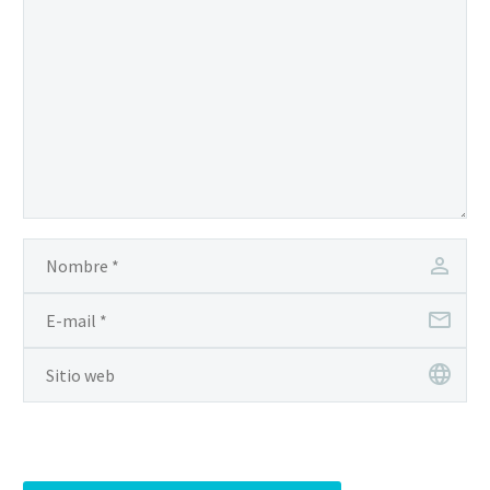
odio. Sed non mauris
vitae erat consequat
auctor eu in elit.