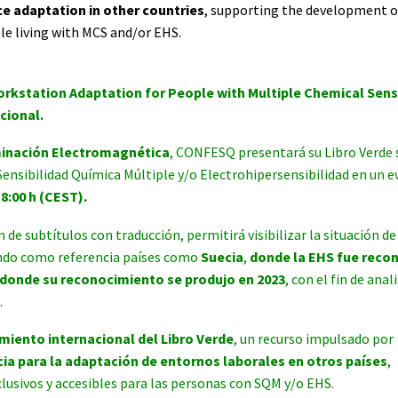
e adaptation in other countries
, supporting the development of
le living with MCS and/or EHS.
kstation Adaptation for People with Multiple Chemical Sensi
cional.
minación Electromagnética
, CONFESQ presentará su Libro Verde
ensibilidad Química Múltiple y/o Electrohipersensibilidad en un 
18:00 h (CEST).
 de subtítulos con traducción, permitirá visibilizar la situación de
ando como referencia países como
Suecia
,
donde la EHS fue reco
 donde su reconocimiento se produjo en 2023
, con el fin de anal
.
amiento internacional del Libro Verde
, un recurso impulsado por
cia para la adaptación de entornos laborales en otros países
,
clusivos y accesibles para las personas con SQM y/o EHS.