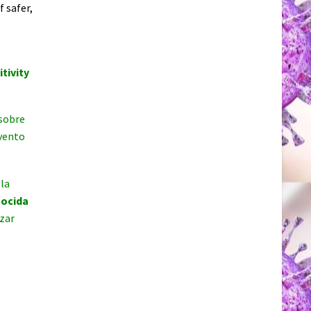
 safer,
tivity
 sobre
evento
 la
nocida
izar