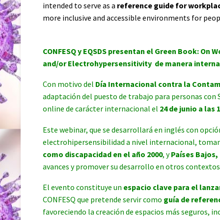
intended to serve as a
reference guide for workplac
more inclusive and accessible environments for peop
CONFESQ y EQSDS presentan el Green Book: On Wor
and/or Electrohypersensitivity de manera interna
Con motivo del
Día Internacional contra la Conta
adaptación del puesto de trabajo para personas con S
online de carácter internacional el
24 de junio a las 
Este webinar, que se desarrollará en inglés con opción
electrohipersensibilidad a nivel internacional, tom
como discapacidad en el año 2000
, y
Países Bajos,
avances y promover su desarrollo en otros contextos
El evento constituye un
espacio clave para el lanz
CONFESQ que pretende servir como
guía de referen
favoreciendo la creación de espacios más seguros, in