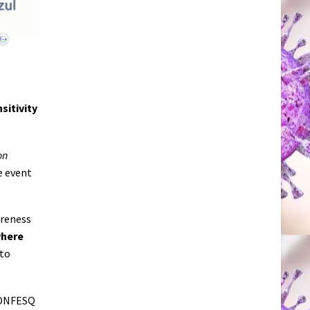
sitivity
on
e event
areness
here
 to
CONFESQ