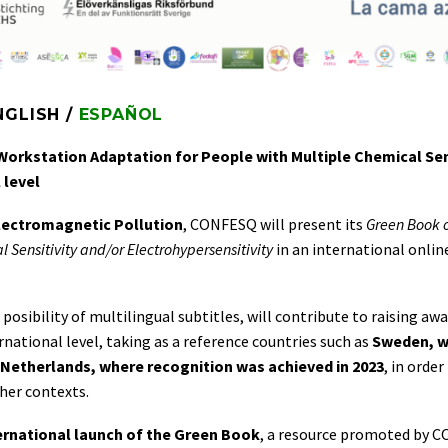
NGLISH /
ESPAÑOL
orkstation Adaptation for People with Multiple Chemical Sen
 level
Electromagnetic Pollution
, CONFESQ will present its
Green Book 
Sensitivity and/or Electrohypersensitivity
in an international onlin
posibility of multilingual subtitles, will contribute to raising aw
rnational level, taking as a reference countries such as
Sweden, w
Netherlands, where recognition was achieved in 2023
, in order
her contexts.
ternational launch of the Green Book
, a resource promoted by 