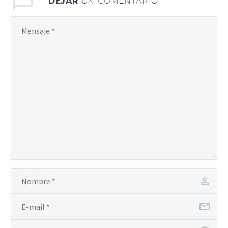
DEJAR
UN COMENTARIO
nibh vulputate cursus a
sit amet mauris. Morbi
accumsan ipsum velit.
Nam nec tellus a odio
tincidunt auctor a ornare
odio. Sed non mauris
vitae erat consequat
auctor eu in elit. Morbi
accumsan ipsum velit.