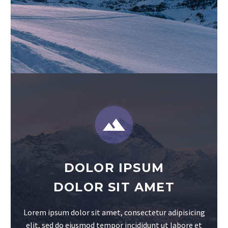


DOLOR IPSUM
DOLOR SIT AMET
Lorem ipsum dolor sit amet, consectetur adipisicing
elit, sed do eiusmod tempor incididunt ut labore et