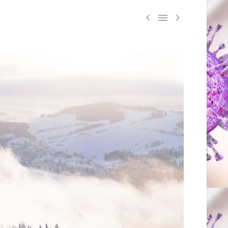


