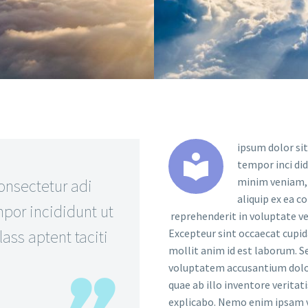
ipsum dolor sit


tempor inci di
minim veniam, q
onsectetur adi
aliquip ex ea c
por incididunt ut
reprehenderit in voluptate vel
ass aptent taciti
Excepteur sint occaecat cupida
mollit anim id est laborum. Se
voluptatem accusantium dolo
quae ab illo inventore veritat
explicabo. Nemo enim ipsam v