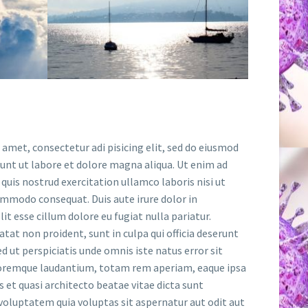
 amet, consectetur adi pisicing elit, sed do eiusmod
dunt ut labore et dolore magna aliqua. Ut enim ad
uis nostrud exercitation ullamco laboris nisi ut
ommodo consequat. Duis aute irure dolor in
it esse cillum dolore eu fugiat nulla pariatur.
tat non proident, sunt in culpa qui officia deserunt
d ut perspiciatis unde omnis iste natus error sit
remque laudantium, totam rem aperiam, eaque ipsa
is et quasi architecto beatae vitae dicta sunt
oluptatem quia voluptas sit aspernatur aut odit aut