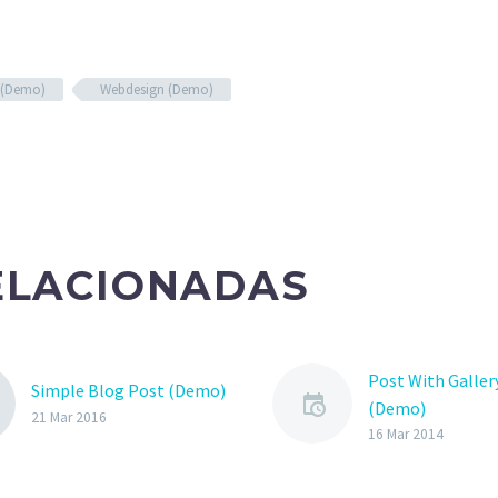
 (Demo)
Webdesign (Demo)
ELACIONADAS
Post With Gallery
Simple Blog Post (Demo)
(Demo)
21 Mar 2016
Lorem Ipsum. Pr
16 Mar 2014
gravida nibh vel v
auctor aliquet. 