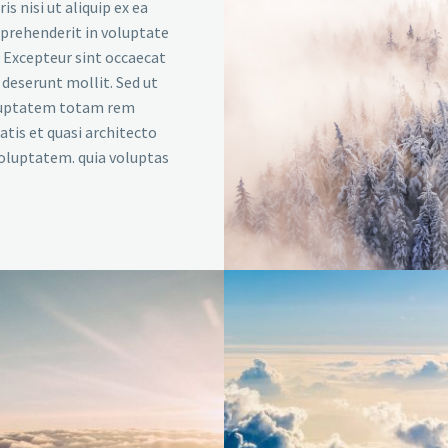
s nisi ut aliquip ex ea
eprehenderit in voluptate
r. Excepteur sint occaecat
a deserunt mollit. Sed ut
voluptatem totam rem
atis et quasi architecto
voluptatem. quia voluptas